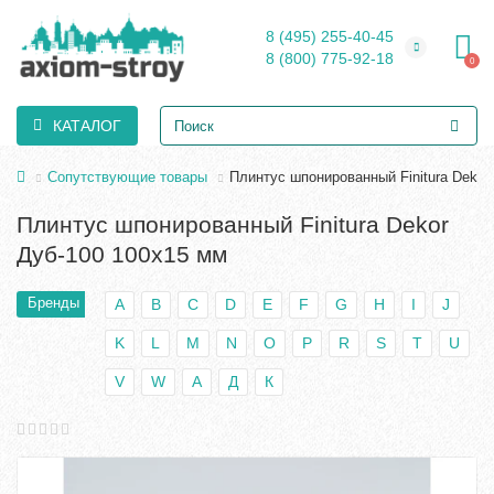
8 (495) 255-40-45
8 (800) 775-92-18
0
КАТАЛОГ
Сопутствующие товары
Плинтус шпонированный Finitura Dekor
Плинтус шпонированный Finitura Dekor
Дуб-100 100х15 мм
Бренды
A
B
C
D
E
F
G
H
I
J
K
L
M
N
O
P
R
S
T
U
V
W
А
Д
К