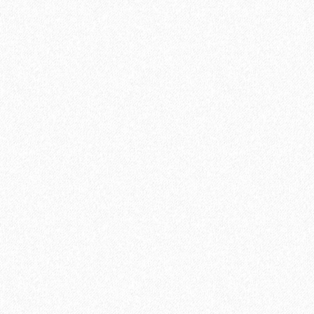
889₽
В корзину
Быстрый заказ
Хит продаж!
Подложка Solid листовая полистирол 5мм*1000мм*500мм