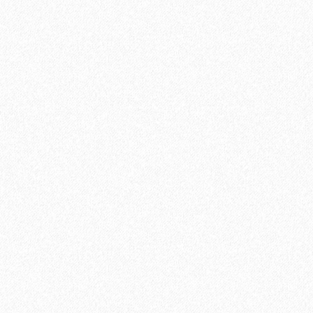
Плинтус МДФ Kronotex KTEX1 58х19мм в цвет лам
1200₽