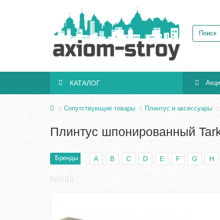
КАТАЛОГ
Акц
Сопутствующие товары
Плинтус и аксессуары
Плинтус шпонированный Tark
Бренды
A
B
C
D
E
F
G
H