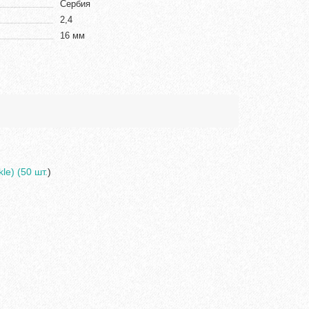
Сербия
2,4
16 мм
le) (50 шт.
)