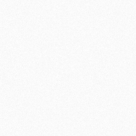
Плинтус МДФ Evrowood PN 040 80х12мм
1140₽