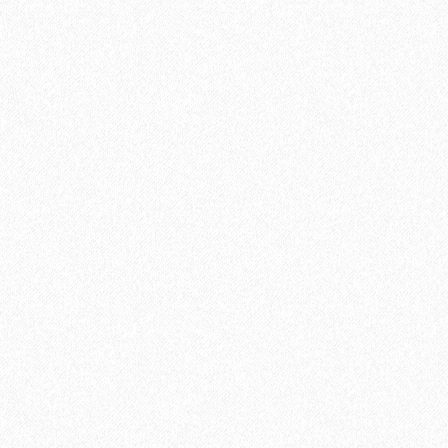
Плинтус МДФ Evrowood PN 120 LED 110х16мм
2095₽