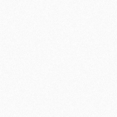
1345₽