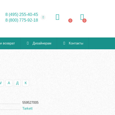
8 (495) 255-40-45
8 (800) 775-92-18
0
0
 и возврат
Дизайнерам
Контакты
W
А
Д
К
559527005
Tarkett