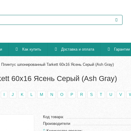
ии
Как купить
Доставка и оплата
Гарантии
Плинтус шпонированный Tarkett 60х16 Ясень Серый (Ash Gray)
ett 60х16 Ясень Серый (Ash Gray)
I
J
K
L
M
N
O
P
R
S
T
U
V
Код товара:
Производители
Количество продаж: