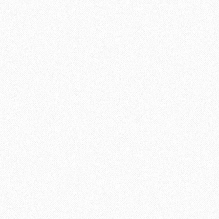
Плинтус МДФ Evrowood PN 080 95х16мм