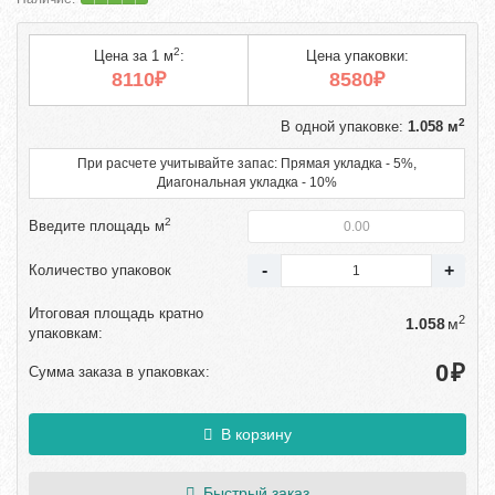
2
Цена за 1 м
:
Цена упаковки:
8110₽
8580₽
2
В одной упаковке:
1.058 м
При расчете учитывайте запас: Прямая укладка - 5%,
Диагональная укладка - 10%
2
Введите площадь м
Количество упаковок
Итоговая площадь кратно
2
м
упаковкам:
₽
Сумма заказа в упаковках:
В корзину
Быстрый заказ