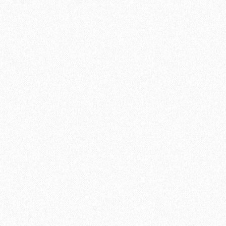
Быстрый заказ
Штучный паркет Magestik Floor под лаком Орех
Американский Натур 420х70х22
6130₽