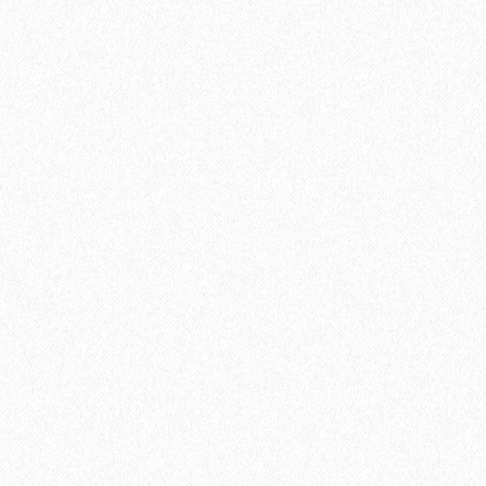
Штучный паркет Magestik Floor не обработанный Орех
Американский Селект 420х70х22
7380₽
В корзину
Быстрый заказ