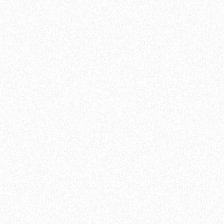
Штучный паркет Magestik Floor под лаком Орех
Американский Натур 350х70х22
5930₽
В корзину