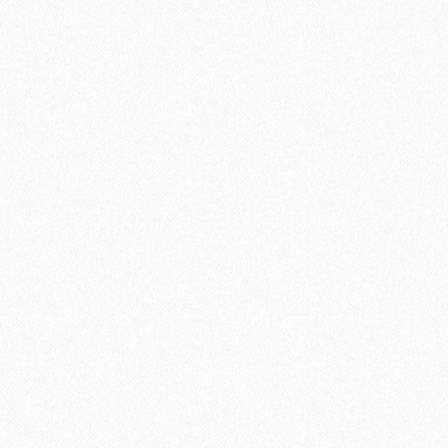
Штучный паркет Komodoor без покрытия Тик Селект «M»
4757₽
Закончился