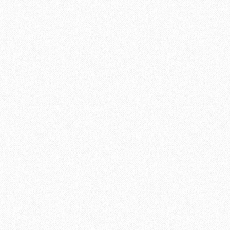
иальный распил Терракот 4000х144х26 мм
В корзину
Быстрый заказ