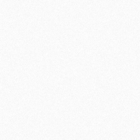
Террасная доска из ДПК Savewood Ornus Тангенц
2213₽