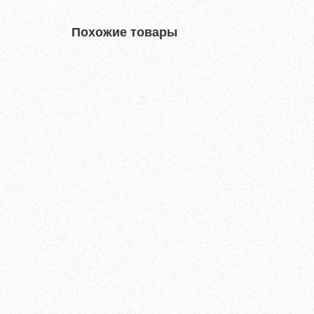
Похожие товары
Террасная доска из ДПК Savewood Ornus Тангенц