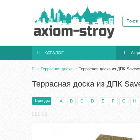
КАТАЛОГ
Акц
Террасная доска
Террасная доска из ДПК Savew
Террасная доска из ДПК Sav
Бренды
A
B
C
D
E
F
G
H