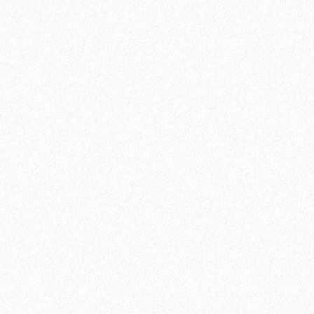
2697₽