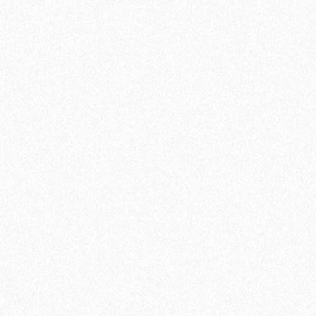
Террасная доска из ДПК Savewood Ornus Тангенц
2697₽