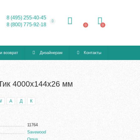
8 (495) 255-40-45
8 (800) 775-92-18
0
0
 и возврат
Дизайнерам
Контакты
Тик 4000х144х26 мм
W
А
Д
К
11764
Savewood
Ornus