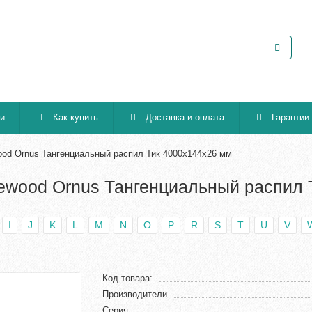
ии
Как купить
Доставка и оплата
Гарантии
ood Ornus Тангенциальный распил Тик 4000х144х26 мм
ewood Ornus Тангенциальный распил 
I
J
K
L
M
N
O
P
R
S
T
U
V
Код товара:
Производители
Серия: