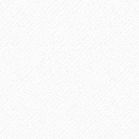
иальный распил Пепельный 4000х144х25 мм