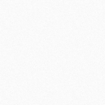
2697₽
Террасная доска из ДПК Savewood Ornus Тангенц