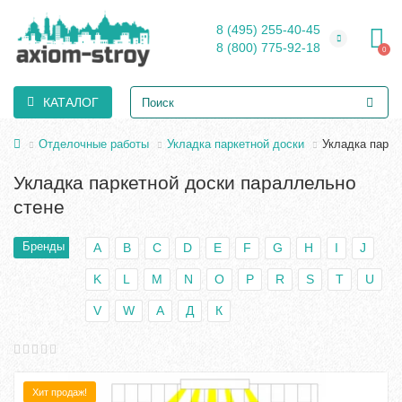
8 (495) 255-40-45
8 (800) 775-92-18
0
КАТАЛОГ
Отделочные работы
Укладка паркетной доски
Укладка парке
Укладка паркетной доски параллельно
стене
Бренды
A
B
C
D
E
F
G
H
I
J
K
L
M
N
O
P
R
S
T
U
V
W
А
Д
К
Хит продаж!