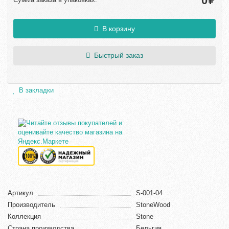
₽
В корзину
Быстрый заказ
В закладки
Артикул
S-001-04
Производитель
StoneWood
Коллекция
Stone
Страна производства
Бельгия