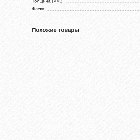
Толщина (мм.)
Фаска
Похожие товары
Хит продаж!
Кварц-виниловый ламинат Vinilam Ceramo Stone 8