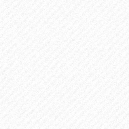
Кварц-виниловый ламинат StoneWood Natura ДУБ
2799₽
3699₽
-24%