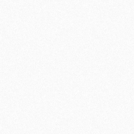
Кварц-виниловый ламинат Vinilam Cork 7 мм 1008
4099₽
-24%