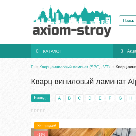
КАТАЛОГ
Акц
Кварц-виниловый ламинат (SPC, LVT)
Кварц-вини
Кварц-виниловый ламинат Alp
Бренды
A
B
C
D
E
F
G
H
Хит продаж!
-19%