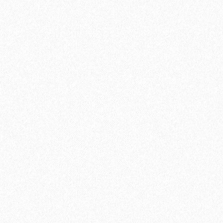
4699₽