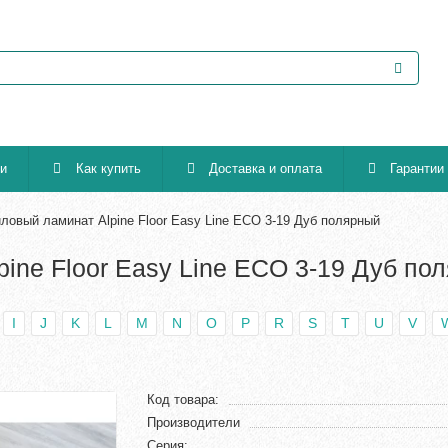
ии
Как купить
Доставка и оплата
Гарантии
ловый ламинат Alpine Floor Easy Line ECO 3-19 Дуб полярный
ine Floor Easy Line ECO 3-19 Дуб по
I
J
K
L
M
N
O
P
R
S
T
U
V
Код товара:
Производители
Серия: