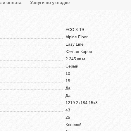
а и оплата
Услуги по укладке
ECO 3-19
Alpine Floor
Easy Line
Южная Корея
2.245 кв.м.
Серый
10
15
Да
Да
1219.2х184,15х3
43
25
Клеевой