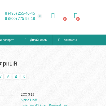
8 (495) 255-40-45
8 (800) 775-92-18
0
0
 и возврат
Дизайнерам
Контакты
лярный
W
А
Д
К
ECO 3-19
Alpine Floor
Easy Line 43 Класс Клеевой тип