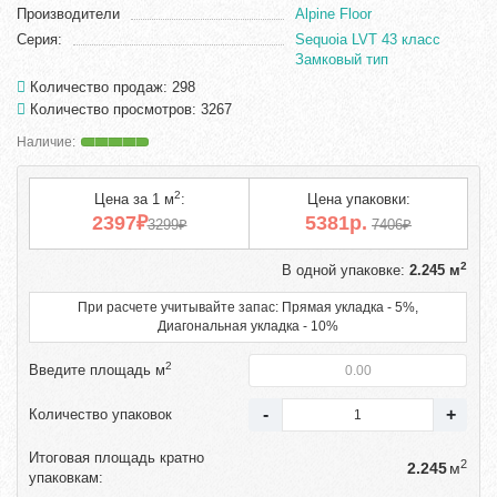
Производители
Alpine Floor
Серия:
Sequoia LVT 43 класс
Замковый тип
Количество продаж: 298
Количество просмотров: 3267
2
Цена за 1 м
:
Цена упаковки:
2397₽
5381р.
3299₽
7406₽
2
В одной упаковке:
2.245 м
При расчете учитывайте запас: Прямая укладка - 5%,
Диагональная укладка - 10%
2
Введите площадь м
Количество упаковок
Итоговая площадь кратно
2
м
упаковкам: