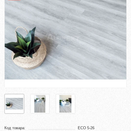
Код товара:
ECO 5-26