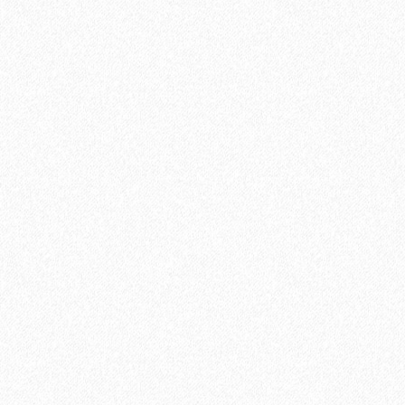
Подложка UnderFloor Silver Line 1,5 мм под виниловый
ламинат (6,25 м2)
2
Площадь упаковки:
6.25
м
583₽
2
Цена за 1 м
:
3644₽
Цена за упаковку:
В корзину
Быстрый заказ