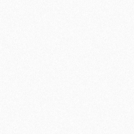
168₽
2
Цена за 1 м
:
1680₽
Цена за упаковку:
В корзину
Быстрый заказ
Подложка Alpine Floor Vinyl Pro 1.5мм (10 м2)