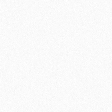
Подложка ALPINE FLOOR Silver Foil Blue EVA (10 м2)
2
Площадь упаковки:
10
м
275₽
2
Цена за 1 м
:
2750₽
Цена за упаковку:
В корзину
Быстрый заказ
Хит продаж!