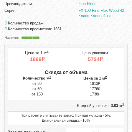
Производители
Fine Floor
Серия:
FX-100 Fine Flex Wood 42
Класс Клеевой тип
Количество продаж:
Количество просмотров: 1651
2
Цена за 1 м
:
Цена упаковки:
1889₽
5724₽
Скидка от объема
2
2
Количество м
Цена за 1 м
от 30
1813₽
от 50
1776₽
от 150
1738₽
2
В одной упаковке:
3.03 м
При расчете учитывайте запас: Прямая укладка - 5%,
Диагональная укладка - 10%
2