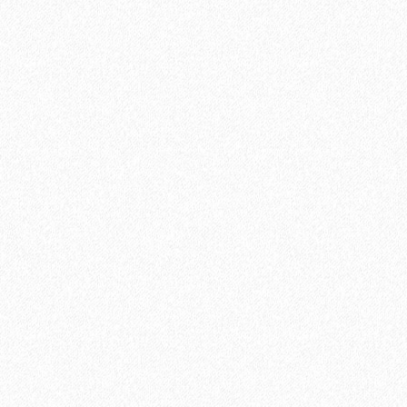
Кварц-виниловый ламинат StoneWood Natura ДУБ МАРШЕН
E-013-12
2799₽
3699₽
В корзину
Быстрый заказ
-24%