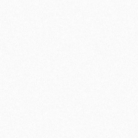
Гидропароизоляционная пленка BASE+ (10м2)
1340₽
В корзину
Быстрый заказ
Хит продаж!