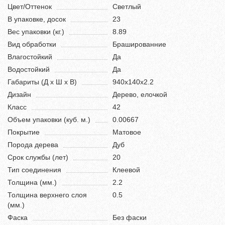
Цвет/Оттенок
Светлый
В упаковке, досок
23
Вес упаковки (кг.)
8.89
Вид обработки
Брашированние
Влагостойкий
Да
Водостойкий
Да
Габариты (Д х Ш х В)
940х140х2.2
Дизайн
Дерево, елочкой
Класс
42
Объем упаковки (куб. м.)
0.00667
Покрытие
Матовое
Порода дерева
Дуб
Срок службы (лет)
20
Тип соединения
Клеевой
Толщина (мм.)
2.2
Толщина верхнего слоя
0.5
(мм.)
Фаска
Без фаски