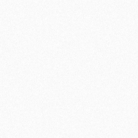
Хит продаж!
Подложка Floor Fort HEVA 3 мм (12 м2)
2
Площадь упаковки:
12
м
690₽
2
Цена за 1 м
:
8280₽
Цена за упаковку: