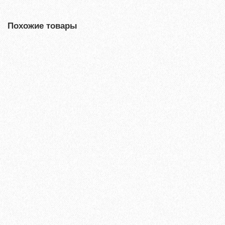
Похожие товары
Хит продаж!
Кварц-виниловый ламинат Vinilam Ceramo Stone 8мм Бетон
61606