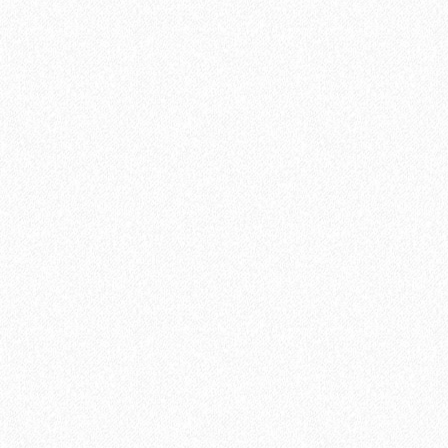
Клей Finitura Decor FD Professional 717 (8,15 кг)
5040₽
В корзину
Быстрый заказ
Хит продаж!