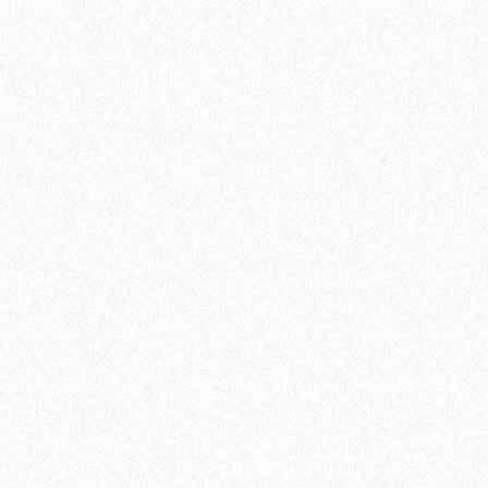
2
Площадь упаковки:
10,5
м
140₽
2
Цена за 1 м
:
1400₽
Цена за упаковку:
В корзину
Быстрый заказ
Хит продаж!