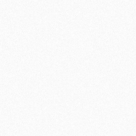
Подложка Floor Fort HEVA 1,5 мм (12 м2)
2
Площадь упаковки:
12
м
480₽
2
Цена за 1 м
:
5760₽
Цена за упаковку:
В корзину
Быстрый заказ
Хит продаж!