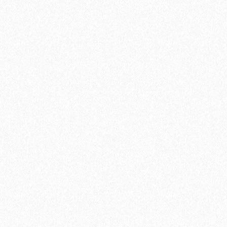
Клей-фиксатор для гибких напольных покрытий Arlok 39 (3
кг)
2322₽
В корзину
Быстрый заказ
Хит продаж!