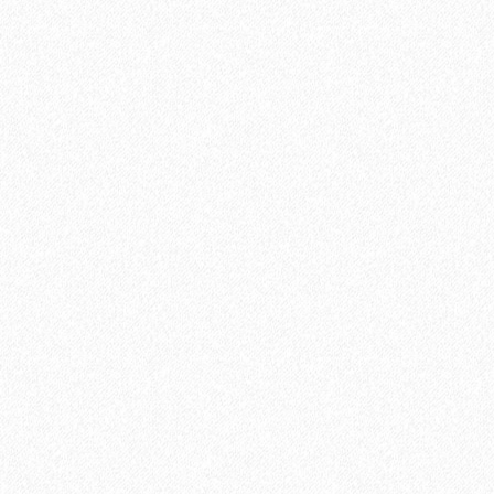
918₽
В корзину
Быстрый заказ
Хит продаж!
Клей для ПВХ, LVT плитки водно-дисперсионный Homakoll
222