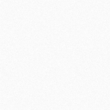
Быстрый заказ
Хит продаж!
Подложка Alpine Floor Smart 1.5мм (10 м2)
2
Площадь упаковки:
10
м