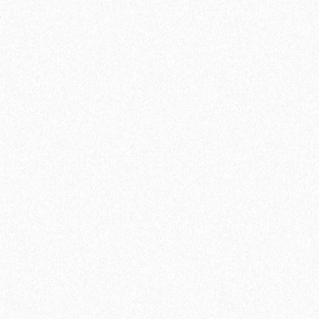
Кварц-виниловый ламинат StoneWood Natura ДУБ РЕНЬЕ R-
010-06
2799₽
3699₽
В корзину
Быстрый заказ