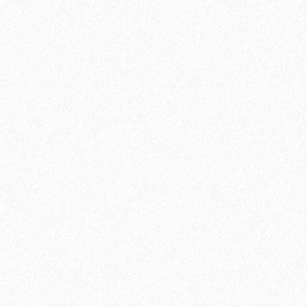
Клей для ПВХ Homakoll 164 Prof (3; 5; 10 кг)
2562₽
В корзину
Быстрый заказ
Хит продаж!