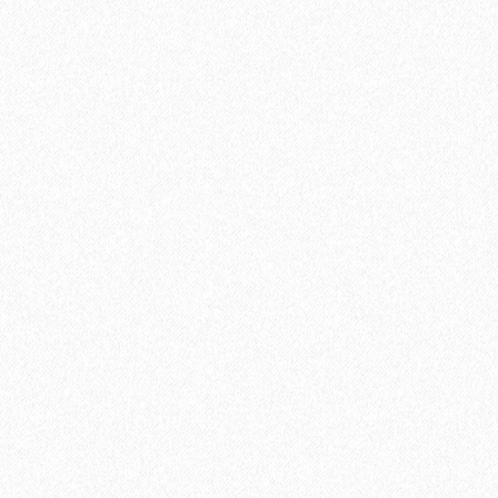
Кварц-виниловый ламинат StoneWood Natura ЗЕБРАНО
МАРЭ C-003-5
3699₽
В корзину
Быстрый заказ
-19%