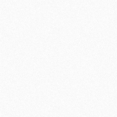
Кварц-виниловый ламинат Alpine Floor Easy Line ECO 3-15
Дуб кофейный
1928₽
2376₽
В корзину
Быстрый заказ