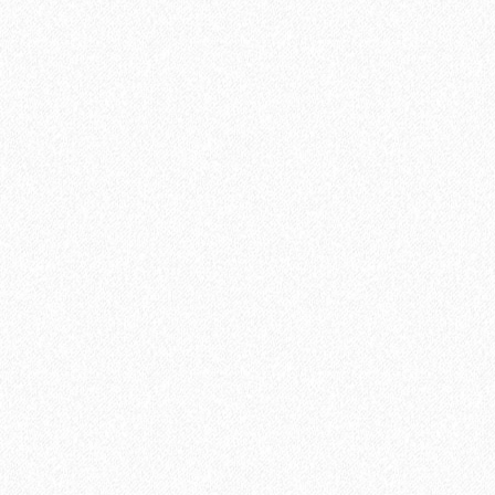
Подложка Floor Fort HEVA 2 мм (12 м2)
2
Площадь упаковки:
12
м
605₽
2
Цена за 1 м
:
7260₽
Цена за упаковку:
В корзину