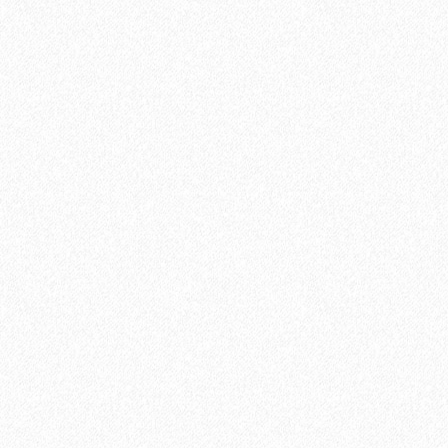
2
Площадь упаковки:
10
м
306₽
2
Цена за 1 м
:
3060₽
Цена за упаковку:
В корзину
Быстрый заказ
Хит продаж!