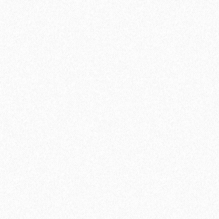
4699₽
В корзину
Быстрый заказ
Кварц-виниловый ламинат Vinilam Cork 7 мм 10085V Дуб Лир