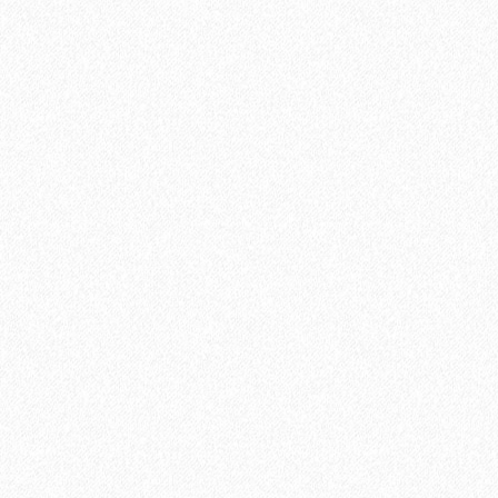
В корзину
Быстрый заказ
Хит продаж!
Подложка-гармошка Solid 1,5 мм под виниловый ламинат
LVT (10,5 м2)