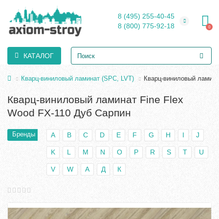
8 (495) 255-40-45
8 (800) 775-92-18
0
КАТАЛОГ
Кварц-виниловый ламинат (SPC, LVT)
Кварц-виниловый ламина
Кварц-виниловый ламинат Fine Flex
Wood FX-110 Дуб Сарпин
Бренды
A
B
C
D
E
F
G
H
I
J
K
L
M
N
O
P
R
S
T
U
V
W
А
Д
К