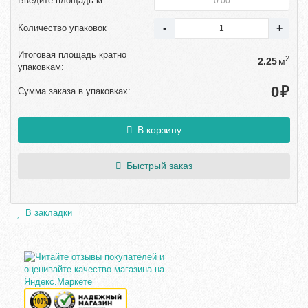
Введите площадь м
Количество упаковок
Итоговая площадь кратно
2
м
упаковкам:
₽
Сумма заказа в упаковках:
В корзину
Быстрый заказ
В закладки