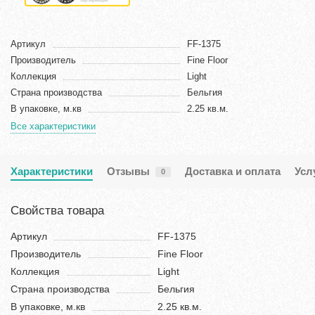
Артикул
FF-1375
Производитель
Fine Floor
Коллекция
Light
Страна производства
Бельгия
В упаковке, м.кв
2.25 кв.м.
Все характеристики
Характеристики
Отзывы
Доставка и оплата
Усл
0
Свойства товара
Артикул
FF-1375
Производитель
Fine Floor
Коллекция
Light
Страна производства
Бельгия
В упаковке, м.кв
2.25 кв.м.