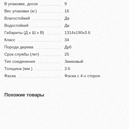
В упаковке, досок
9
Вес упаковки (кг.)
16
Влагостойкий
Да
Водостойкий
Да
Габариты (Д х Ш х В)
1314х190х3.6
Класс
34
Порода дерева
Дуб
Срок службы (лет)
25
Тип соединения
Замковый
Толщина (мм.)
3.6
Фаска
Фаска с 4-х сторон
Похожие товары
Хит продаж!