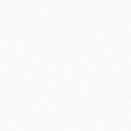
Хит продаж!
Подложка-гармошка Solid 1,5 мм под виниловый ламинат
LVT (10,5 м2)
2
Площадь упаковки:
10,5
м
140₽
2
Цена за 1 м
:
1400₽
Цена за упаковку: