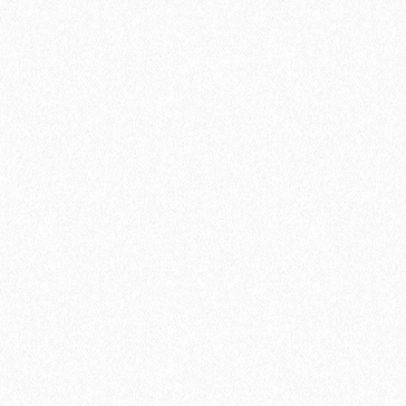
Кварц-виниловый ламинат StoneWood Natura ДУБ МАРШЕН
E-013-12
2799₽
3699₽
В корзину
Быстрый заказ
-24%