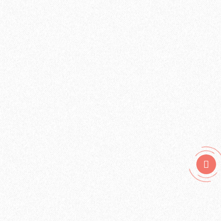
Быстрый заказ
Хит продаж!
Подложка ALPINE FLOOR Orange Premium IXPE (10 м2)
2
Площадь упаковки:
10
м
296₽
2
Цена за 1 м
: