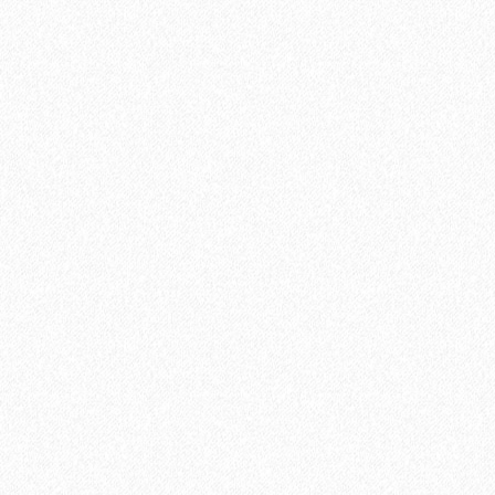
Подложка Alpine Floor Comfort для ламината 3 мм (6 м2)
2
Площадь упаковки:
6
м
92₽
2
Цена за 1 м
:
552₽
Цена за упаковку:
В корзину