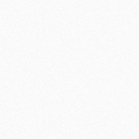
Подложка Alpine Floor Smart 1.5мм (10 м2)
2
Площадь упаковки:
10
м
168₽
2
Цена за 1 м
:
1680₽
Цена за упаковку:
В корзину
Быстрый заказ
Хит продаж!