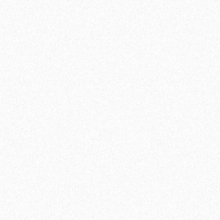
Клей-фиксатор для гибких напольных покрытий Arlok 39 (3
кг)
2322₽
В корзину
Быстрый заказ
Хит продаж!