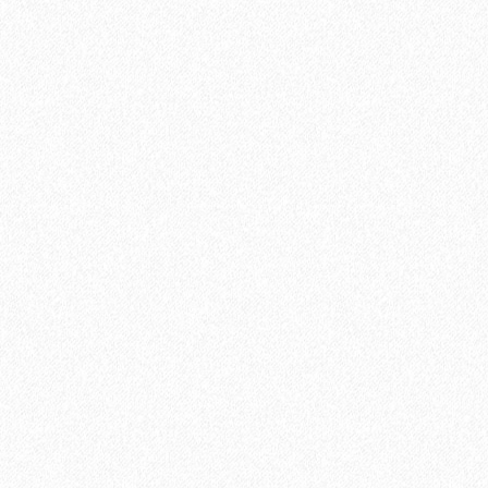
2
Площадь упаковки:
12
м
690₽
2
Цена за 1 м
:
8280₽
Цена за упаковку:
В корзину
Быстрый заказ
Хит продаж!