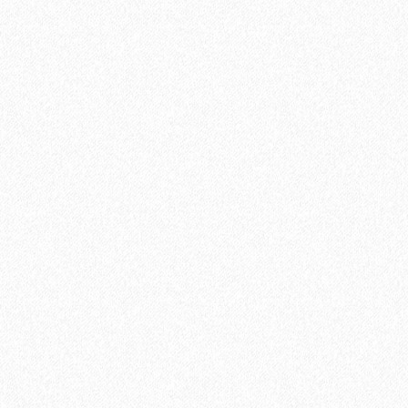
Клей для ПВХ Homakoll 164 Prof (3; 5; 10 кг)
2562₽
В корзину
Быстрый заказ
Хит продаж!