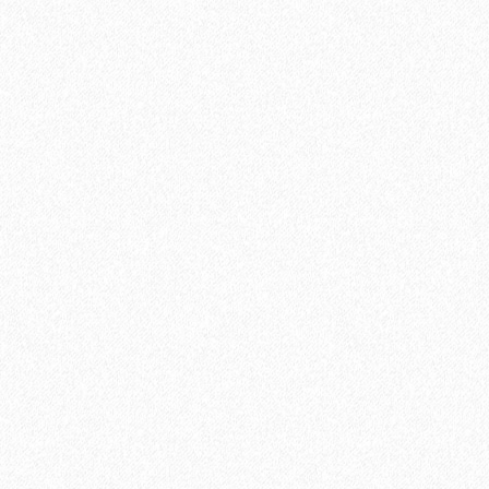
2
Площадь упаковки:
6.25
м
583₽
2
Цена за 1 м
:
3644₽
Цена за упаковку:
В корзину
Быстрый заказ
Хит продаж!