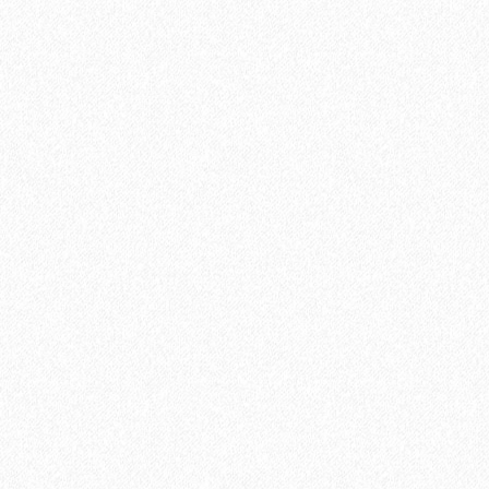
В корзину
Быстрый заказ
Хит продаж!
Подложка UnderFloor Silver Line 1,5 мм под виниловый
ламинат (6,25 м2)