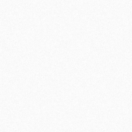
Подложка Floor Fort HEVA 2 мм (12 м2)
2
Площадь упаковки:
12
м
605₽
2
Цена за 1 м
:
7260₽
Цена за упаковку:
В корзину
Быстрый заказ
Хит продаж!