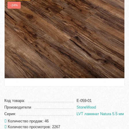
-24%
Код товара:
E-059-01
Производители
StoneWood
Серия:
LVT ламинат Natura 5.5 мм
Количество продаж: 46
Количество просмотров: 2267