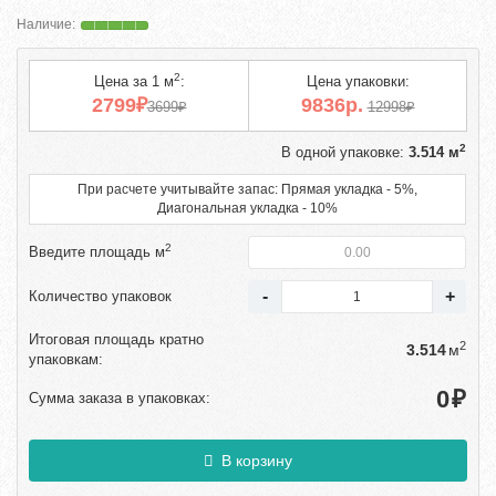
2
Цена за 1 м
:
Цена упаковки:
2799₽
9836р.
3699₽
12998₽
2
В одной упаковке:
3.514 м
При расчете учитывайте запас: Прямая укладка - 5%,
Диагональная укладка - 10%
2
Введите площадь м
Количество упаковок
Итоговая площадь кратно
2
м
упаковкам:
₽
Сумма заказа в упаковках:
В корзину