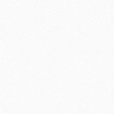
Кварц-виниловый ламинат StoneWood Natura ЗЕБРАНО
МАРЭ C-003-5
3699₽
В корзину
Быстрый заказ