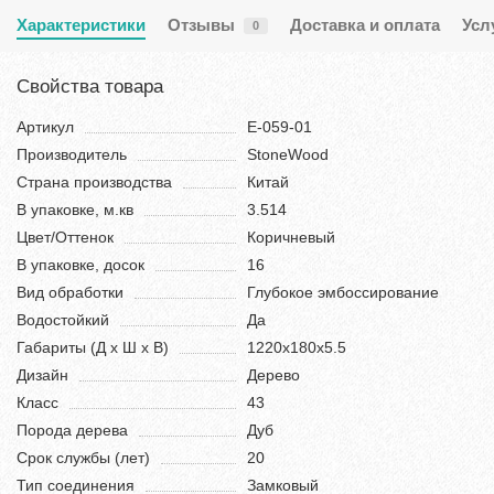
Характеристики
Отзывы
Доставка и оплата
Усл
0
Свойства товара
Артикул
E-059-01
Производитель
StoneWood
Страна производства
Китай
В упаковке, м.кв
3.514
Цвет/Оттенок
Коричневый
В упаковке, досок
16
Вид обработки
Глубокое эмбоссирование
Водостойкий
Да
Габариты (Д х Ш х В)
1220х180х5.5
Дизайн
Дерево
Класс
43
Порода дерева
Дуб
Срок службы (лет)
20
Тип соединения
Замковый