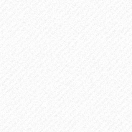
Подложка под инфракрасный теплый пол Floor Fort HEVA 2
мм (12 м2)
2
Площадь упаковки:
12
м
670₽
2
Цена за 1 м
:
8040₽
Цена за упаковку:
В корзину
Быстрый заказ