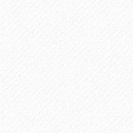
Клей Finitura Decor FD Professional 717 (8,15 кг)
5040₽
В корзину
Быстрый заказ
Хит продаж!