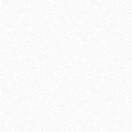
Быстрый заказ
Хит продаж!
Гидропароизоляционная пленка BASE+ (10м2)
1340₽