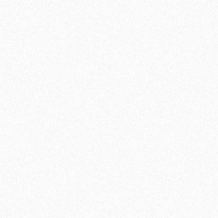
Подложка Alpine Floor Vinyl Pro 1.5мм (10 м2)
2
Площадь упаковки:
10
м
306₽
2
Цена за 1 м
:
3060₽
Цена за упаковку:
В корзину