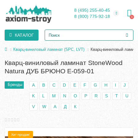
8 (495) 255-40-45
8 (800) 775-92-18
0
КАТАЛОГ
Кварц-виниловый ламинат (SPC, LVT)
Кварц-виниловый ламин
Кварц-виниловый ламинат StoneWood
Natura ДУБ БРЮНО E-059-01
Бренды
A
B
C
D
E
F
G
H
I
J
K
L
M
N
O
P
R
S
T
U
V
W
А
Д
К
Хит продаж!