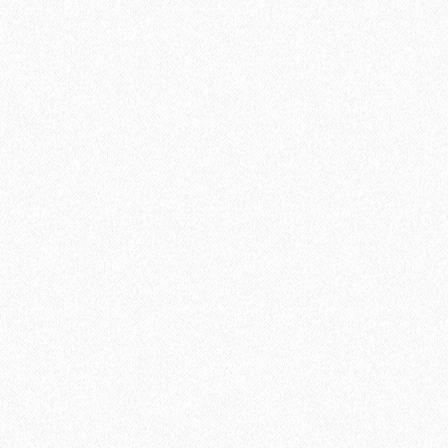
4699₽
В корзину
Быстрый заказ
Кварц-виниловый ламинат Vinilam Cork 7 мм 10085V Дуб Лир