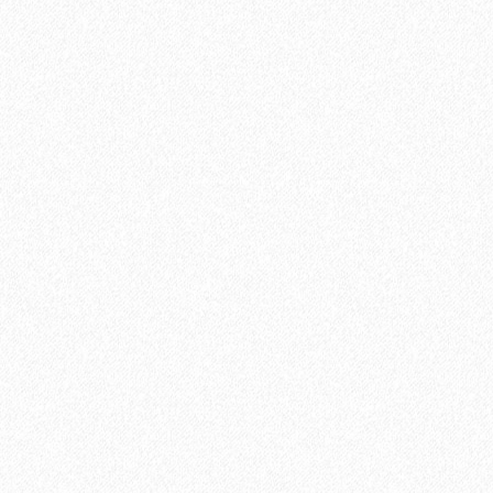
Кварц-виниловый ламинат StoneWood Natura ДУБ РЕНЬЕ R-
010-06
2799₽
3699₽
В корзину
Быстрый заказ