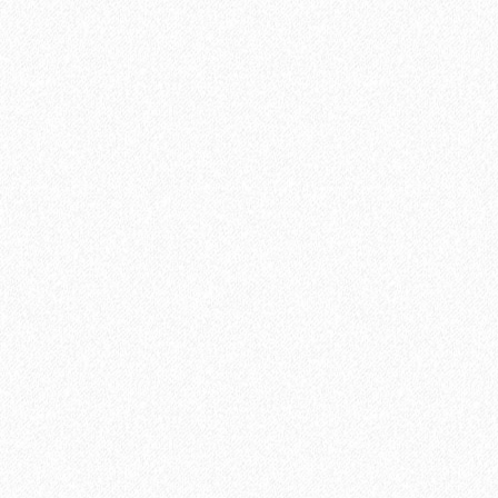
-19%
Кварц-виниловый ламинат Alpine Floor Easy Line ECO 3-15
Дуб кофейный
1928₽
2376₽
В корзину