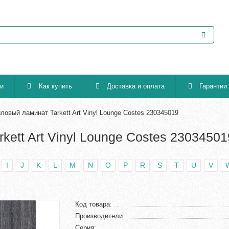
ии
Как купить
Доставка и оплата
Гарантии
ловый ламинат Tarkett Art Vinyl Lounge Costes 230345019
kett Art Vinyl Lounge Costes 23034501
I
J
K
L
M
N
O
P
R
S
T
U
V
Код товара:
Производители
Серия: