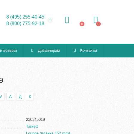
8 (495) 255-40-45
8 (800) 775-92-18
0
0
 и возврат
Дизайнерам
Контакты
9
W
А
Д
К
230345019
Tarkett
Lounge (планка 152 mm)