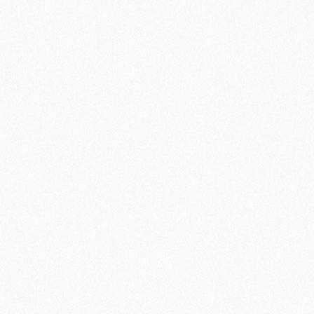
Кварц-виниловый ламинат Vinilam Cork 7 мм 1008
4099₽