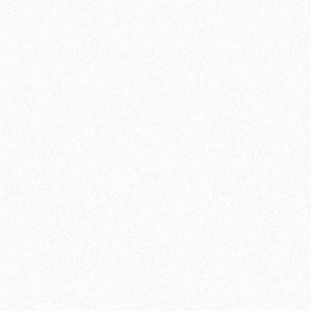
-24%
Кварц-виниловый ламинат StoneWood Natura ДУБ
2799₽
3699₽