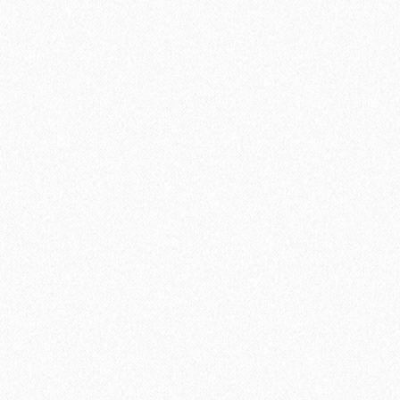
Кварц-виниловый ламинат Vinilam Ceramo Stone 8
4699₽