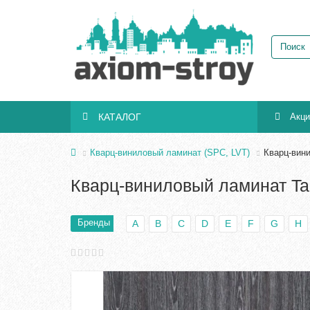
КАТАЛОГ
Акц
Кварц-виниловый ламинат (SPC, LVT)
Кварц-вини
Кварц-виниловый ламинат Tar
Бренды
A
B
C
D
E
F
G
H