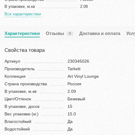
В упаковке, м.кв
2.09
Все характеристики
Характеристики
Отзывы
Доставка и оплата
Усл
0
Свойства товара
Артикул
230345026
Производитель
Tarkett
Коллекция
Art Vinyl Lounge
Страна производства
Россия
В упаковке, м.кв
2.09
Цвет/Оттенок
Бежевый
В упаковке, досок
15
Вес упаковки (кг.)
15.0
Влагостойкий
Да
Водостойкий
Да