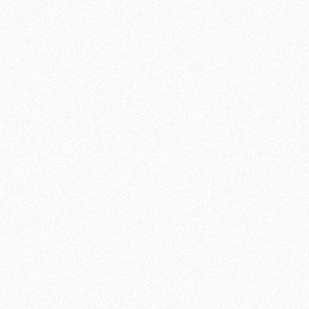
Кварц-виниловый ламинат StoneWood Natura ДУБ
2799₽
3699₽