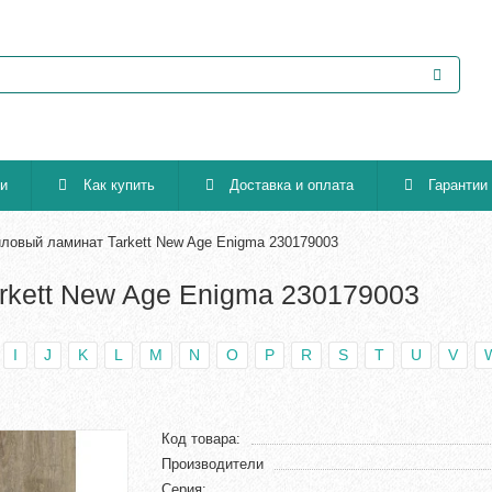
ии
Как купить
Доставка и оплата
Гарантии
ловый ламинат Tarkett New Age Enigma 230179003
rkett New Age Enigma 230179003
I
J
K
L
M
N
O
P
R
S
T
U
V
Код товара:
Производители
Серия: