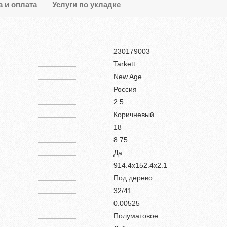
а и оплата
Услуги по укладке
230179003
Tarkett
New Age
Россия
2.5
Коричневый
18
8.75
Да
914.4х152.4х2.1
Под дерево
32/41
0.00525
Полуматовое