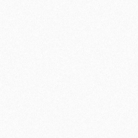
Кварц-виниловый ламинат Vinilam Ceramo Stone 8
4699₽