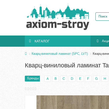
КАТАЛОГ
Акц
Кварц-виниловый ламинат (SPC, LVT)
Кварц-вини
Кварц-виниловый ламинат Ta
Бренды
A
B
C
D
E
F
G
H