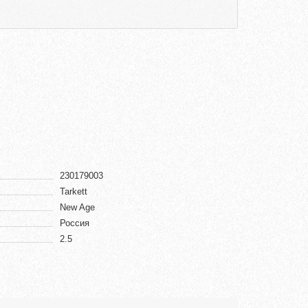
230179003
Tarkett
New Age
Россия
2.5