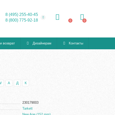
8 (495) 255-40-45
8 (800) 775-92-18
0
0
 и возврат
Дизайнерам
Контакты
W
А
Д
К
230179003
Tarkett
New Age (152 mm)