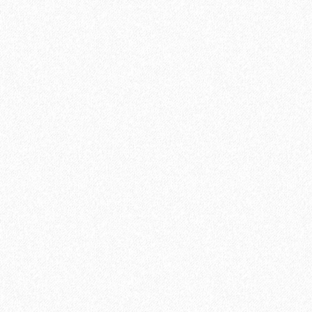
Кварц-виниловый ламинат Vinilam Cork 7 мм 1008
4099₽
-24%