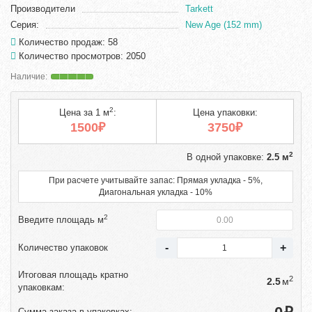
Производители
Tarkett
Серия:
New Age (152 mm)
Количество продаж: 58
Количество просмотров: 2050
2
Цена за 1 м
:
Цена упаковки:
1500₽
3750₽
2
В одной упаковке:
2.5 м
При расчете учитывайте запас: Прямая укладка - 5%,
Диагональная укладка - 10%
2
Введите площадь м
Количество упаковок
Итоговая площадь кратно
2
м
упаковкам:
Сумма заказа в упаковках: