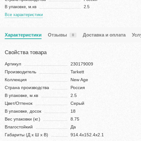
В упаковке, м.кв
2.5
Все характеристики
Характеристики
Отзывы
Доставка и оплата
Усл
0
Свойства товара
Артикул
230179009
Производитель
Tarkett
Коллекция
New Age
Страна производства
Россия
В упаковке, м.кв
2.5
Цвет/Оттенок
Серый
В упаковке, досок
18
Вес упаковки (кг.)
8.75
Влагостойкий
Да
Габариты (Д х Ш х В)
914.4х152.4х2.1