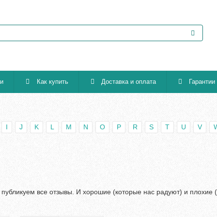
ии
Как купить
Доставка и оплата
Гарантии
I
J
K
L
M
N
O
P
R
S
T
U
V
 публикуем все отзывы. И хорошие (которые нас радуют) и плохие 