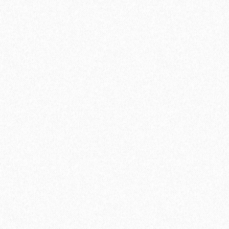
Паркетная доска Tarkett (Таркетт) Salsa Дуб Суприм
Брашированный 3-х полосная
4004₽
В корзину
Быстрый заказ
Хит продаж!