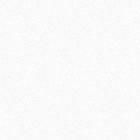
В корзину
Быстрый заказ
Паркетная доска Tarkett (Таркетт) Salsa Орех Американский
3-х полосная