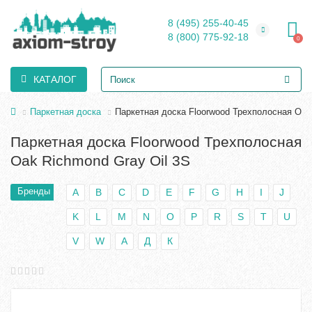
8 (495) 255-40-45
8 (800) 775-92-18
0
КАТАЛОГ
Паркетная доска
Паркетная доска Floorwood Трехполосная Oak
Паркетная доска Floorwood Трехполосная
Oak Richmond Gray Oil 3S
Бренды
A
B
C
D
E
F
G
H
I
J
K
L
M
N
O
P
R
S
T
U
V
W
А
Д
К