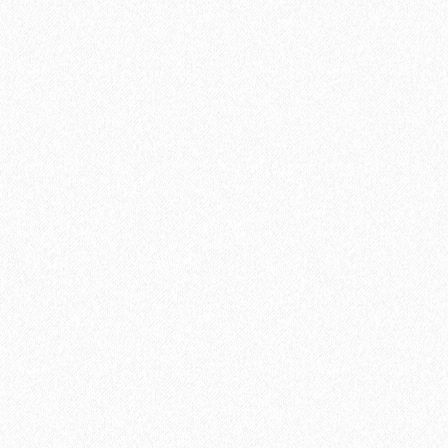
Паркетная доска Tarkett (Таркетт) Salsa Дуб Робуст Белый
Браш 3-х полосная
4244₽
В корзину