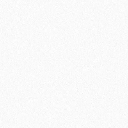
Паркетная доска Tarkett (Таркетт) Salsa Дуб Вивид Браш 3-х
полосная
3715₽
В корзину
Быстрый заказ
Хит продаж!