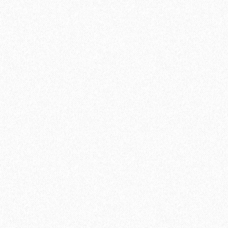
Быстрый заказ
Паркетная доска Tarkett (Таркетт) Salsa Африканский
Махагони 3-х полосная
6651₽