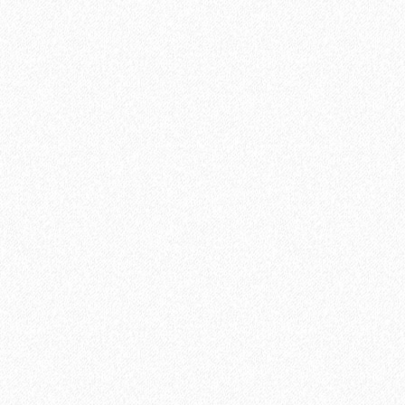
Паркетная доска Tarkett (Таркетт) Salsa Дуб Кокоа 3-х
полосная
3926₽
В корзину
Быстрый заказ