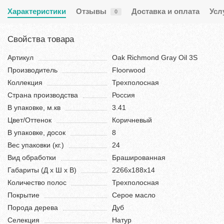
Характеристики
Отзывы
Доставка и оплата
Усл
0
Свойства товара
Артикул
Oak Richmond Gray Oil 3S
Производитель
Floorwood
Коллекция
Трехполосная
Страна производства
Россия
В упаковке, м.кв
3.41
Цвет/Оттенок
Коричневый
В упаковке, досок
8
Вес упаковки (кг.)
24
Вид обработки
Брашированная
Габариты (Д х Ш х В)
2266х188х14
Количество полос
Трехполосная
Покрытие
Серое масло
Порода дерева
Дуб
Селекция
Натур