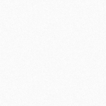
Паркетная доска Tarkett (Таркетт) Salsa Дуб Суприм
Брашированный 3-х полосная
4004₽
В корзину