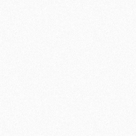
4244₽
В корзину
Быстрый заказ
Паркетная доска Tarkett (Таркетт) Salsa Африканский
Махагони 3-х полосная