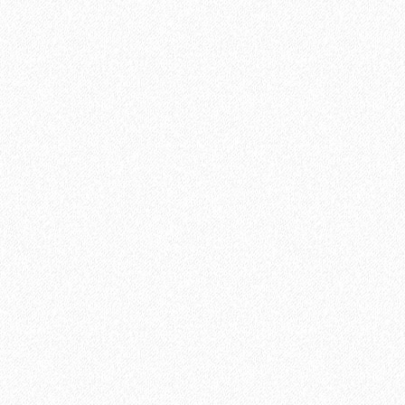
Паркетная доска Tarkett (Таркетт) Salsa Дуб Кокоа 3-х
полосная
3926₽
В корзину
Быстрый заказ