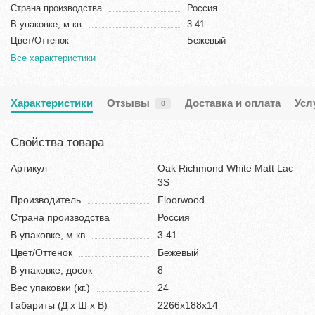
Страна производства
Россия
В упаковке, м.кв
3.41
Цвет/Оттенок
Бежевый
Все характеристики
Характеристики
Отзывы
Доставка и оплата
Усл
0
Свойства товара
Артикул
Oak Richmond White Matt Lac
3S
Производитель
Floorwood
Страна производства
Россия
В упаковке, м.кв
3.41
Цвет/Оттенок
Бежевый
В упаковке, досок
8
Вес упаковки (кг.)
24
Габариты (Д х Ш х В)
2266х188х14