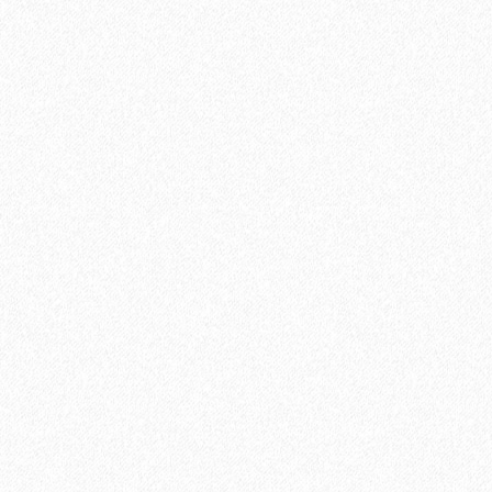
Подъем одной упаковки паркетной доски с заносом в
квартиру, с грузовым лифтом. В случае отсутствия грузового
лифта, цена подъема за 1 этаж.
350₽
В корзину
Быстрый заказ
Хит продаж!