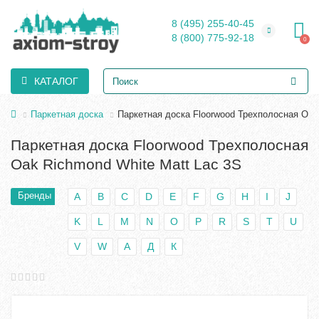
8 (495) 255-40-45
8 (800) 775-92-18
0
КАТАЛОГ
Паркетная доска
Паркетная доска Floorwood Трехполосная Oak
Паркетная доска Floorwood Трехполосная
Oak Richmond White Matt Lac 3S
Бренды
A
B
C
D
E
F
G
H
I
J
K
L
M
N
O
P
R
S
T
U
V
W
А
Д
К