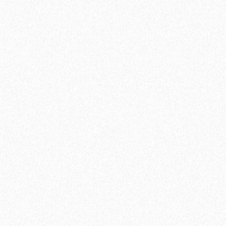
Быстрый заказ
Хит продаж!
Паркетная доска Tarkett (Таркетт) Salsa Дуб Робуст Белый
Браш 3-х полосная