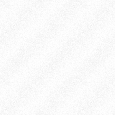
Паркетная доска Tarkett (Таркетт) Salsa Дуб Вивид Браш 3-х
полосная
3715₽
В корзину
Быстрый заказ
Хит продаж!