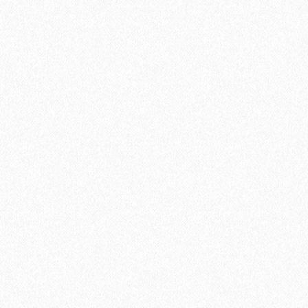
Паркетная доска Tarkett (Таркетт) Salsa Дуб Вивид Браш 3-х
полосная
3715₽
В корзину
Быстрый заказ
Хит продаж!