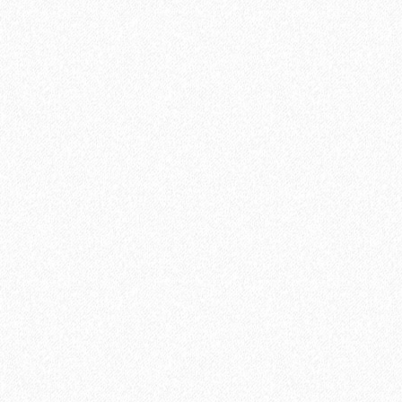
Паркетная доска Tarkett (Таркетт) Salsa Дуб Суприм
Брашированный 3-х полосная
4004₽
В корзину
Быстрый заказ