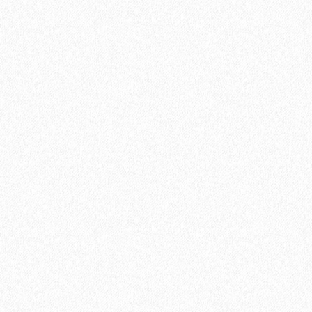
Хит продаж!
Подъем одной упаковки паркетной доски с заносом в
квартиру, с грузовым лифтом. В случае отсутствия грузового
лифта, цена подъема за 1 этаж.
350₽
В корзину