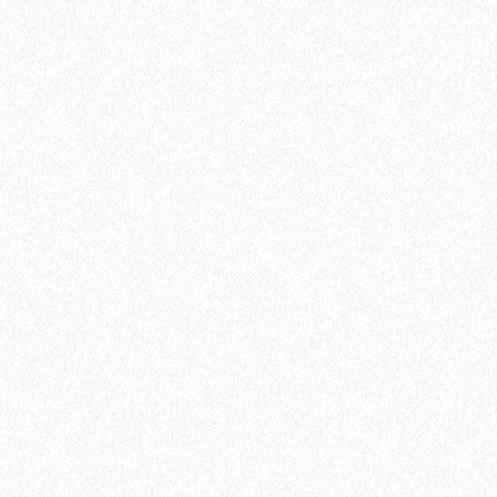
Паркетная доска Tarkett (Таркетт) Salsa Дуб Кокоа 3-х
полосная
3926₽
В корзину
Быстрый заказ