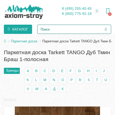
8 (495) 255-40-45
8 (800) 775-92-18
0
КАТАЛОГ
Паркетная доска
Паркетная доска Tarkett TANGO Дуб Тмин Бр
Паркетная доска Tarkett TANGO Дуб Тмин
Браш 1-полосная
Бренды
A
B
C
D
E
F
G
H
I
J
K
L
M
N
O
P
R
S
T
U
V
W
А
Д
К