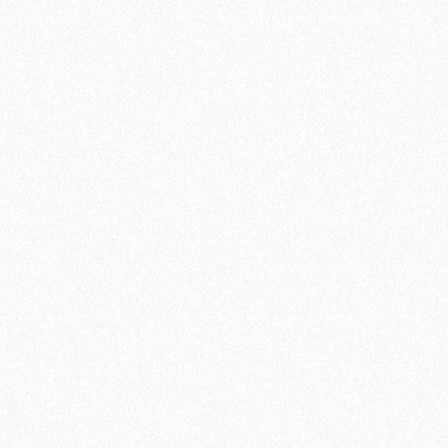
Быстрый заказ
Паркетная доска Tarkett (Таркетт) Salsa Африканский
Махагони 3-х полосная
6651₽