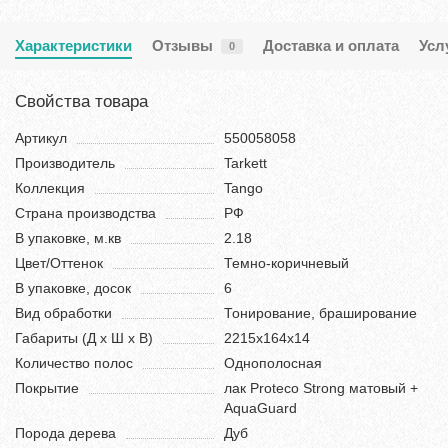
Характеристики
Отзывы
Доставка и оплата
Усл
0
Свойства товара
Артикул
550058058
Производитель
Tarkett
Коллекция
Tango
Страна производства
РФ
В упаковке, м.кв
2.18
Цвет/Оттенок
Темно-коричневый
В упаковке, досок
6
Вид обработки
Тонирование, браширование
Габариты (Д х Ш х В)
2215х164х14
Количество полос
Однополосная
Покрытие
лак Proteco Strong матовый +
AquaGuard
Порода дерева
Дуб