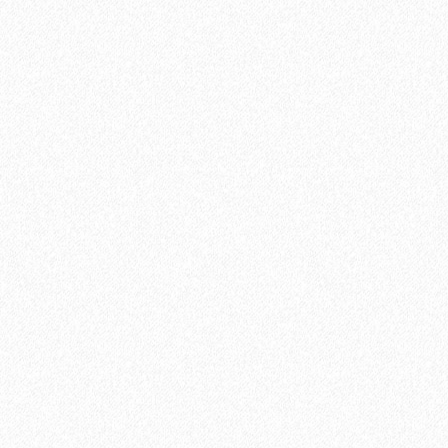
В корзину
Быстрый заказ
Паркетная доска Tarkett (Таркетт) Salsa Орех Американский
3-х полосная