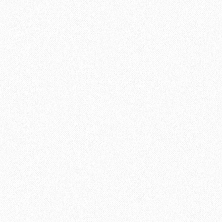
Хит продаж!
Паркетная доска Tarkett (Таркетт) Salsa Дуб Робуст Белый
Браш 3-х полосная
4244₽
В корзину