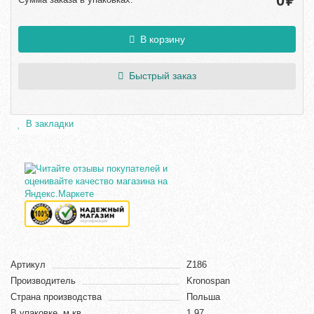
₽
В корзину
Быстрый заказ
В закладки
Артикул
Z186
Производитель
Kronospan
Страна производства
Польша
В упаковке, м.кв
1.97