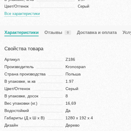
Цвет/Оттенок
Серый
Все характеристики
Характеристики
Отзывы
Доставка и оплата
Усл
0
Свойства товара
Артикул
Z186
Производитель
Kronospan
Страна производства
Польша
В упаковке, м.кв
1.97
Цвет/Оттенок
Серый
В упаковке, досок
8
Вес упаковки (кг.)
16,69
Водостойкий
Да
Габариты (Д х Ш х В)
1280 x 192 x 4
Дизайн
Дерево