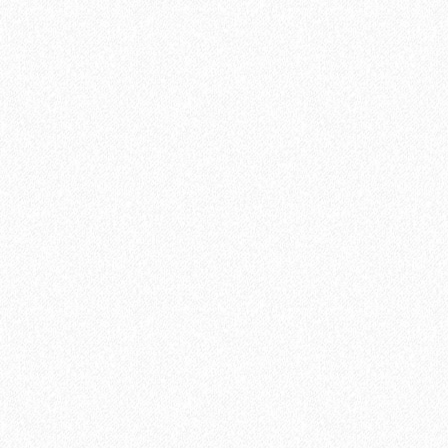
Быстрый заказ
Настенная пробка Wicanders Dekwall Hawaii Black Oyster
RY1G001
3400₽
В корзину
Быстрый заказ