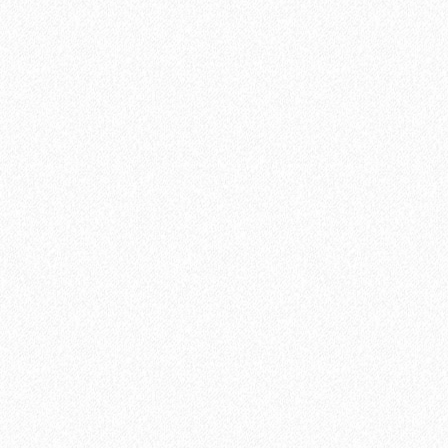
Пробковое настенное покрытие Ibercork EasyCork Кориа
3130₽
В корзину
Быстрый заказ