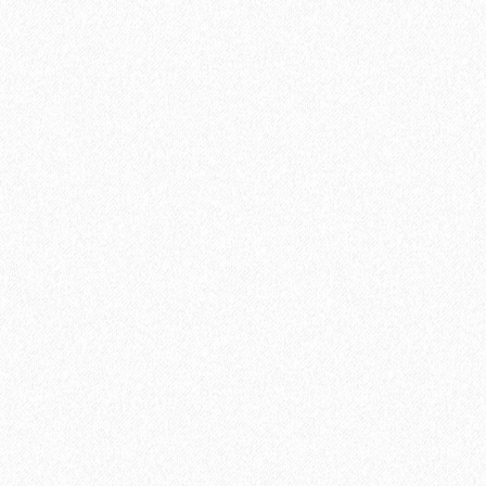
Настенная пробка Wicanders Dekwall Fiord Exclusive
RY19002
3800₽
В корзину
Быстрый заказ