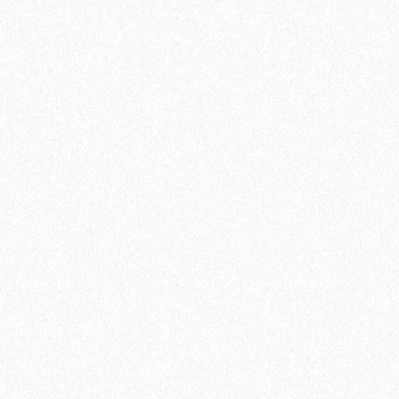
Пробковое настенное покрытие Ibercork EasyCork Кориа
рохо
3528₽
В корзину
Быстрый заказ