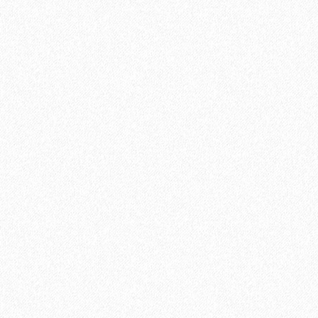
Пробковое настенное покрытие Ibercork EasyCork Уэльва
3130₽
В корзину
Быстрый заказ