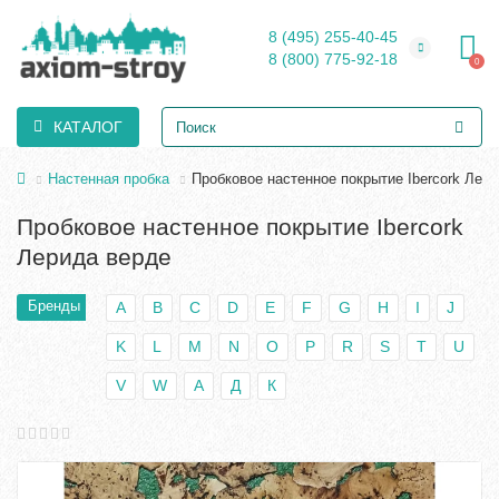
8 (495) 255-40-45
8 (800) 775-92-18
0
КАТАЛОГ
Настенная пробка
Пробковое настенное покрытие Ibercork Лер
Пробковое настенное покрытие Ibercork
Лерида верде
Бренды
A
B
C
D
E
F
G
H
I
J
K
L
M
N
O
P
R
S
T
U
V
W
А
Д
К