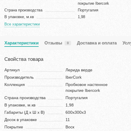
покрытие Ibercork
Страна производства
Португалия
В упаковке, м.кв
1,98
Все характеристики
Характеристики
Отзывы
Доставка и оплата
Усл
0
Свойства товара
Артикул
Лерида верде
Производитель
IberCork
Коллекция
Пробковое настенное
покрытие Ibercork
Страна производства
Португалия
В упаковке, м.кв
1,98
Габариты (Д х Ш х В)
600х300х3
Досок в упаковке
11
Покрытие
Воск