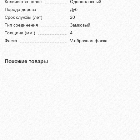
Количество полос
Однополосный
Порода дерева
Дуб
Срок службы (лет)
20
Тип соединения
Замковый
Толщина (мм.)
4
Фаска
V-образная фаска
Похожие товары
Хит продаж!