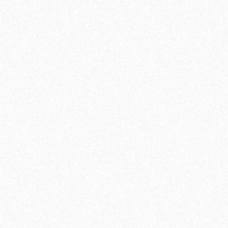
Террасная доска из ДПК Savewood Ornus Тангенциальный
распил Тик 4000х144х26 мм
2697₽
В корзину
Быстрый заказ