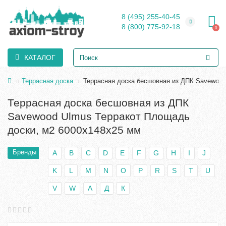
8 (495) 255-40-45
8 (800) 775-92-18
0
КАТАЛОГ
Террасная доска
Террасная доска бесшовная из ДПК Savewood
Террасная доска бесшовная из ДПК
Savewood Ulmus Терракот Площадь
доски, м2 6000х148х25 мм
Бренды
A
B
C
D
E
F
G
H
I
J
K
L
M
N
O
P
R
S
T
U
V
W
А
Д
К