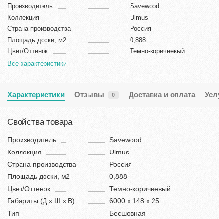
Производитель
Savewood
Коллекция
Ulmus
Страна производства
Россия
Площадь доски, м2
0,888
Цвет/Оттенок
Темно-коричневый
Все характеристики
Характеристики
Отзывы
Доставка и оплата
Усл
0
Свойства товара
Производитель
Savewood
Коллекция
Ulmus
Страна производства
Россия
Площадь доски, м2
0,888
Цвет/Оттенок
Темно-коричневый
Габариты (Д х Ш х В)
6000 x 148 x 25
Тип
Бесшовная