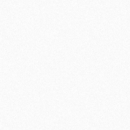
Террасная доска из ДПК Savewood Ornus Тангенциальный
распил Пепельный 6000х144х25 мм
3544₽
В корзину