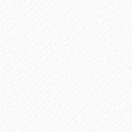
Террасная доска из ДПК Savewood Ornus Тангенциальный
распил Черный 4000х144х25 мм
2213₽
В корзину
Быстрый заказ