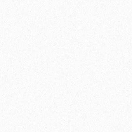
Террасная доска из ДПК Savewood Ornus Тангенциальный
распил Терракот 4000х144х26 мм
2697₽
В корзину
Быстрый заказ