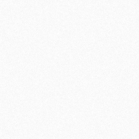
Террасная доска из ДПК Savewood Ornus Тангенциальный
распил Тик 4000х144х26 мм
2697₽
В корзину
Быстрый заказ