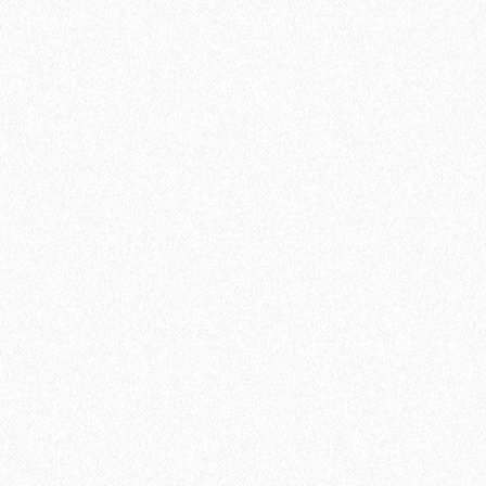
Террасная доска из ДПК Savewood Ornus Тангенциальный
распил Пепельный 6000х144х25 мм
3544₽
В корзину
Быстрый заказ