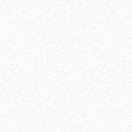
Быстрый заказ
Террасная доска из ДПК Savewood Ornus Тангенциальный
распил Темно-коричневый 4000х144х25 мм