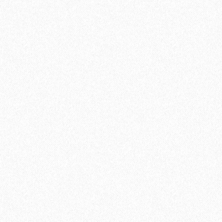
Террасная доска из ДПК Savewood Ornus Тангенциальный
распил Пепельный 4000х144х25 мм
2697₽
В корзину