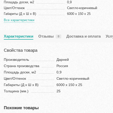
Площадь доски, м2
0,9
Цвет/Оттенок
Светло-коричневый
Габариты (Д х Ш х В)
6000 x 150 x 25
Все характеристики
Характеристики
Отзывы
Доставка и оплата
Усл
0
Свойства товара
Производитель
Дарней
Страна производства
Россия
Площадь доски, м2
0,9
Цвет/Оттенок
Светло-коричневый
Габариты (Д х Ш х В)
6000 x 150 x 25
Толщина (мм.)
25
Похожие товары