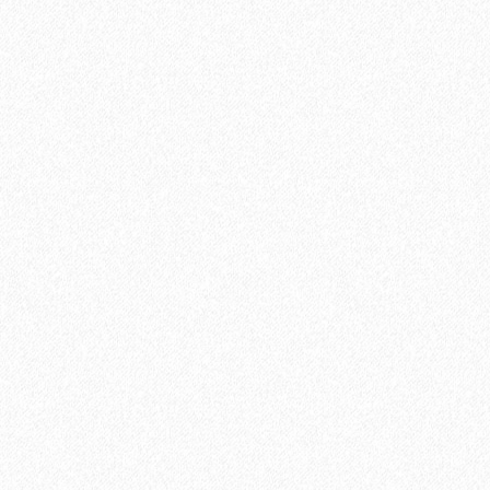
Террасная доска из ДПК Savewood Ornus Тангенциальный
распил Черный 4000х144х25 мм
2213₽
В корзину
Быстрый заказ