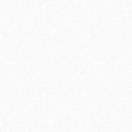
2697₽
В корзину
Быстрый заказ
Террасная доска из ДПК Savewood Ornus Тангенциальный
распил Терракот 4000х144х26 мм