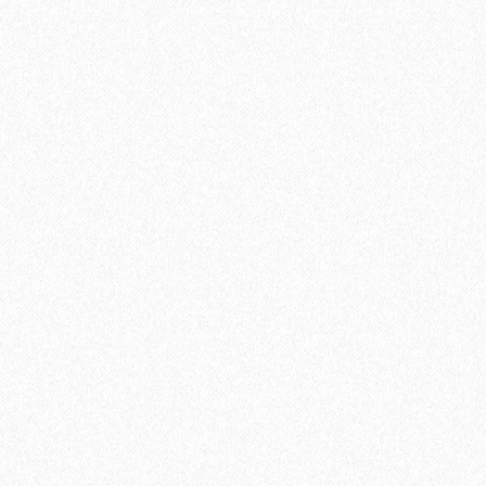
Кварц-виниловый ламинат Vinilam Cork 7 мм 1008
4099₽
-24%