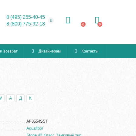
8 (495) 255-40-45
8 (800) 775-92-18
0
0
 и возврат
Дизайнерам
Контакты
W
А
Д
К
AF3554SST
Aquafloor
Stone 43 Класс Замковый тип