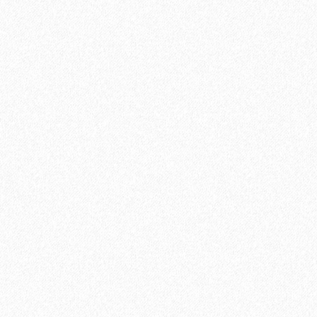
Кварц-виниловый ламинат StoneWood Natura ДУБ
2799₽
3699₽
-24%