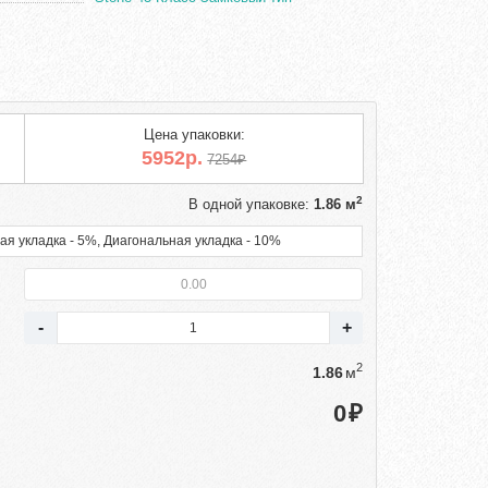
Цена упаковки:
5952р.
7254₽
2
В одной упаковке:
1.86 м
ая укладка - 5%, Диагональная укладка - 10%
2
м
₽