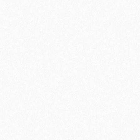
4699₽