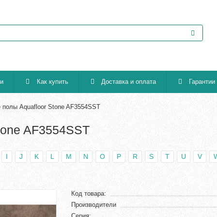
ии
Как купить
Доставка и оплата
Гарантии
 полы Aquafloor Stone AF3554SST
tone AF3554SST
I
J
K
L
M
N
O
P
R
S
T
U
V
Код товара:
Производители
Серия: