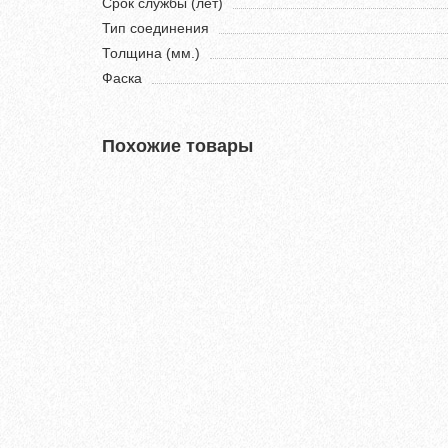
Срок службы (лет)
Тип соединения
Толщина (мм.)
Фаска
Похожие товары
Хит продаж!
Кварц-виниловый ламинат Vinilam Ceramo Stone 8