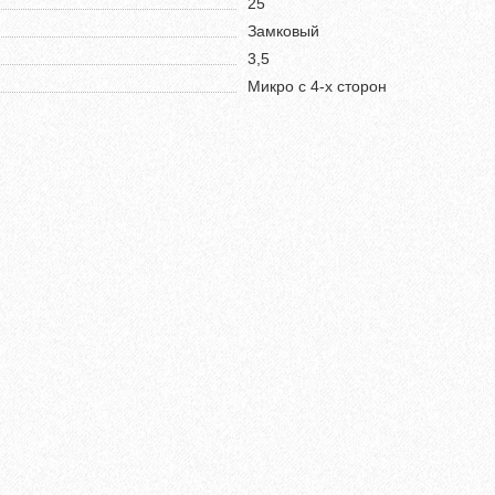
25
Замковый
3,5
Микро с 4-х сторон
мм Бетон 61606