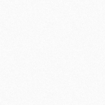
Кварц-виниловый ламинат Vinilam Cork 7 мм 1008
4099₽
-24%