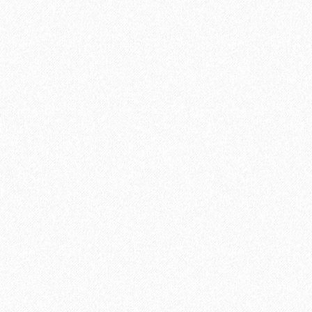
4699₽