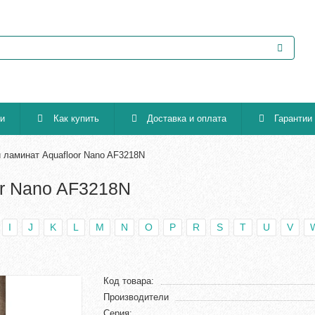
ии
Как купить
Доставка и оплата
Гарантии
 ламинат Aquafloor Nano AF3218N
r Nano AF3218N
I
J
K
L
M
N
O
P
R
S
T
U
V
Код товара:
Производители
Серия: