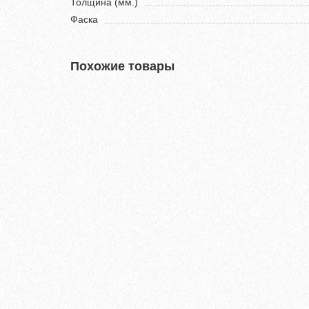
Толщина (мм.)
Фаска
Похожие товары
Хит продаж!
Кварц-виниловый ламинат Vinilam Ceramo Stone 8