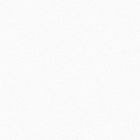
Кварц-виниловый ламинат StoneWood Natura ДУБ
2799₽
3699₽
-24%