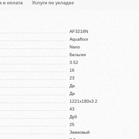
а и оплата
Услуги по укладке
AF3218N
Aquafloor
Nano
Бельгия
3.52
16
23
Да
Да
1221х180х3.2
43
Дуб
25
Замковый