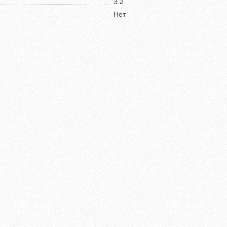
3.2
Нет
мм Бетон 61606