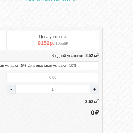
Цена упаковки:
9152р.
10556₽
2
В одной упаковке:
3.52 м
ая укладка - 5%, Диагональная укладка - 10%
2
м
₽