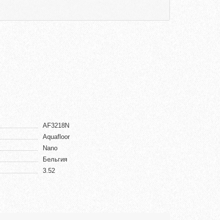
AF3218N
Aquafloor
Nano
Бельгия
3.52