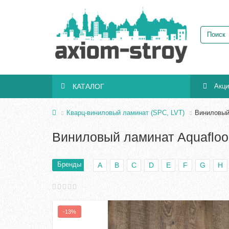
КАТАЛОГ
Акц
Кварц-виниловый ламинат (SPC, LVT)
Виниловый
Виниловый ламинат Aquafloo
Бренды
A
B
C
D
E
F
G
H
-13%