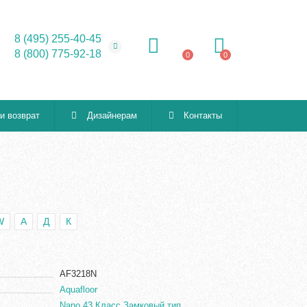
8 (495) 255-40-45
8 (800) 775-92-18
0
0
 и возврат
Дизайнерам
Контакты
W
А
Д
К
AF3218N
Aquafloor
Nano 43 Класс Замковый тип