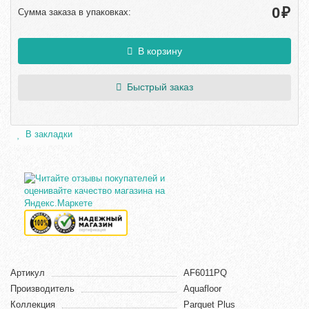
₽
Сумма заказа в упаковках:
В корзину
Быстрый заказ
В закладки
Артикул
AF6011PQ
Производитель
Aquafloor
Коллекция
Parquet Plus