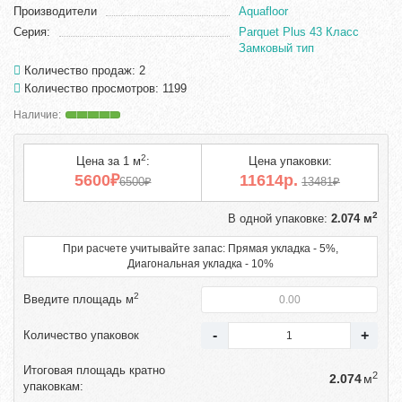
Производители
Aquafloor
Серия:
Parquet Plus 43 Класс
Замковый тип
Количество продаж: 2
Количество просмотров: 1199
2
Цена за 1 м
:
Цена упаковки:
5600₽
11614р.
6500₽
13481₽
2
В одной упаковке:
2.074 м
При расчете учитывайте запас: Прямая укладка - 5%,
Диагональная укладка - 10%
2
Введите площадь м
Количество упаковок
Итоговая площадь кратно
2
м
упаковкам: