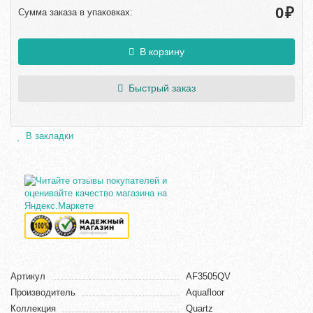
₽
Сумма заказа в упаковках:
В корзину
Быстрый заказ
В закладки
Артикул
AF3505QV
Производитель
Aquafloor
Коллекция
Quartz