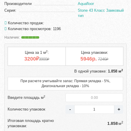
Производители
Aquafloor
Серия:
Stone 43 Класс Замковый
тип
Количество продаж:
Количество просмотров: 1196
2
Цена за 1 м
:
Цена упаковки:
3200₽
5946р.
3900₽
7246₽
2
В одной упаковке:
1.858 м
При расчете учитывайте запас: Прямая укладка - 5%,
Диагональная укладка - 10%
2
Введите площадь м
Количество упаковок
Итоговая площадь кратно
2
м
упаковкам: