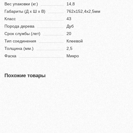
Вес упаковки (кг.)
14,8
Габариты (Д х Ш х В)
762х152,4х2,5мм
Класс
43
Порода дерева
Дуб
Срок службы (лет)
20
Тип соединения
Клеевой
Толщина (мм.)
2,5
Фаска
Микро
Похожие товары
Хит продаж!