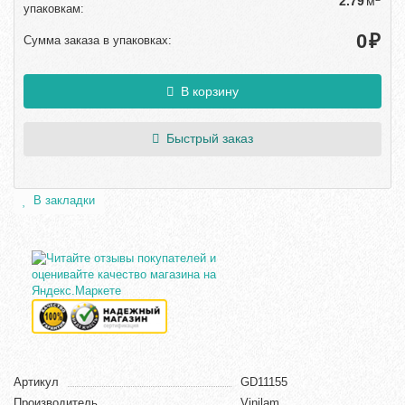
м
упаковкам:
₽
Сумма заказа в упаковках:
В корзину
Быстрый заказ
В закладки
Артикул
GD11155
Производитель
Vinilam