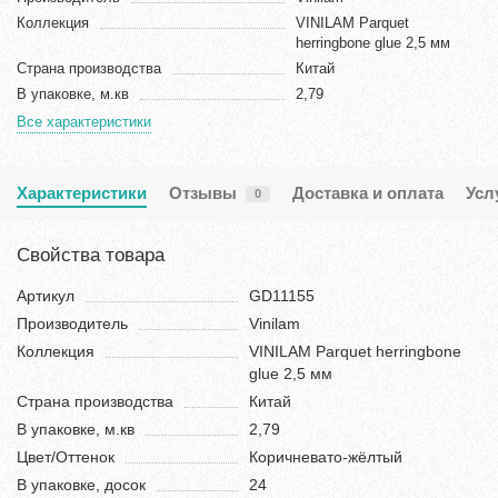
Коллекция
VINILAM Parquet
herringbone glue 2,5 мм
Страна производства
Китай
В упаковке, м.кв
2,79
Все характеристики
Характеристики
Отзывы
Доставка и оплата
Усл
0
Свойства товара
Артикул
GD11155
Производитель
Vinilam
Коллекция
VINILAM Parquet herringbone
glue 2,5 мм
Страна производства
Китай
В упаковке, м.кв
2,79
Цвет/Оттенок
Коричневато-жёлтый
В упаковке, досок
24