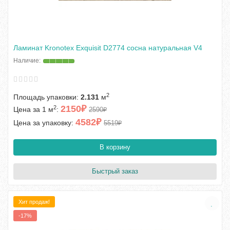
Ламинат Kronotex Exquisit D2774 сосна натуральная V4
2
Площадь упаковки:
2.131
м
2150₽
2
Цена за 1 м
:
2590₽
4582₽
Цена за упаковку:
5519₽
В корзину
Быстрый заказ
Хит продаж!
-17%