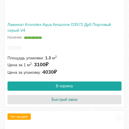
Ламинат Kronotex Aqua Amazone D3572 Дуб Портовый
серый V4
2
Площадь упаковки:
1.3
м
3100₽
2
Цена за 1 м
:
4030₽
Цена за упаковку:
В корзину
Быстрый заказ
Хит продаж!