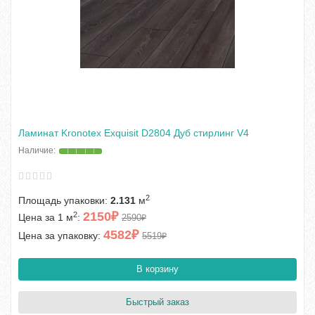
Ламинат Kronotex Exquisit D2804 Дуб стирлинг V4
2
Площадь упаковки:
2.131
м
2150₽
2
Цена за 1 м
:
2590₽
4582₽
Цена за упаковку:
5519₽
В корзину
Быстрый заказ