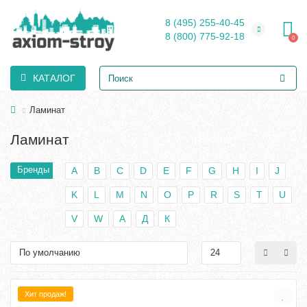
8 (495) 255-40-45
8 (800) 775-92-18
0
КАТАЛОГ
Ламинат
Ламинат
Бренды
A
B
C
D
E
F
G
H
I
J
K
L
M
N
O
P
R
S
T
U
V
W
А
Д
К
Хит продаж!