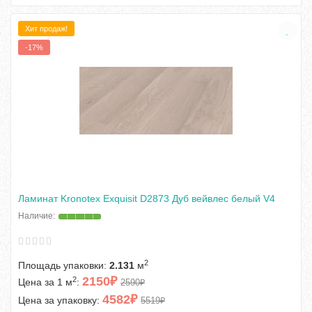
Хит продаж!
-17%
Ламинат Kronotex Exquisit D2873 Дуб вейвлес белый V4
2
Площадь упаковки:
2.131
м
2150₽
2
Цена за 1 м
:
2590₽
4582₽
Цена за упаковку:
5519₽