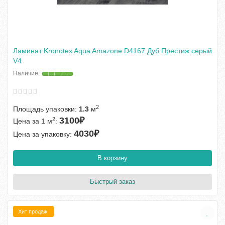
Ламинат Kronotex Aqua Amazone D4167 Дуб Престиж серый
V4
2
Площадь упаковки:
1.3
м
3100₽
2
Цена за 1 м
:
4030₽
Цена за упаковку:
В корзину
Быстрый заказ
Хит продаж!