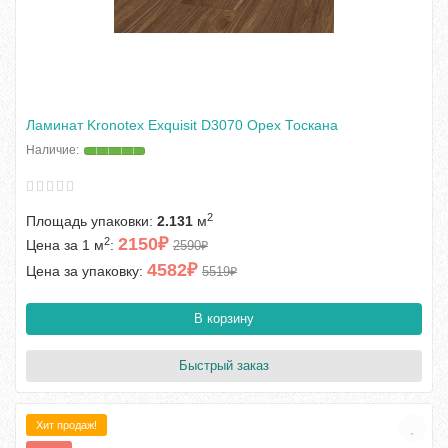
Ламинат Kronotex Exquisit D3070 Орех Тоскана
2
Площадь упаковки:
2.131
м
2150₽
2
Цена за 1 м
:
2590₽
4582₽
Цена за упаковку:
5519₽
В корзину
Быстрый заказ
Хит продаж!