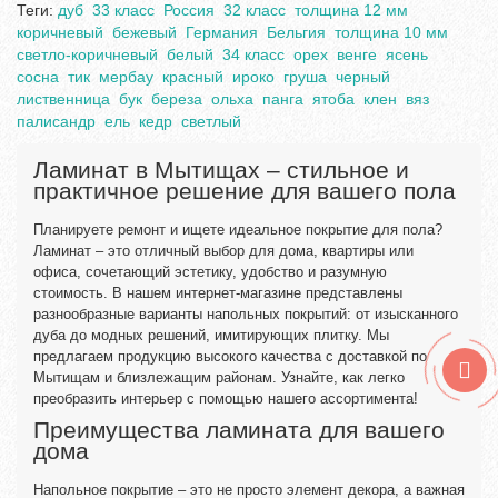
Теги:
дуб
33 класс
Россия
32 класс
толщина 12 мм
коричневый
бежевый
Германия
Бельгия
толщина 10 мм
светло-коричневый
белый
34 класс
орех
венге
ясень
сосна
тик
мербау
красный
ироко
груша
черный
лиственница
бук
береза
ольха
панга
ятоба
клен
вяз
палисандр
ель
кедр
светлый
Ламинат в Мытищах – стильное и
практичное решение для вашего пола
Планируете ремонт и ищете идеальное покрытие для пола?
Ламинат – это отличный выбор для дома, квартиры или
офиса, сочетающий эстетику, удобство и разумную
стоимость. В нашем интернет-магазине представлены
разнообразные варианты напольных покрытий: от изысканного
дуба до модных решений, имитирующих плитку. Мы
предлагаем продукцию высокого качества с доставкой по
Мытищам и близлежащим районам. Узнайте, как легко
преобразить интерьер с помощью нашего ассортимента!
Преимущества ламината для вашего
дома
Напольное покрытие – это не просто элемент декора, а важная