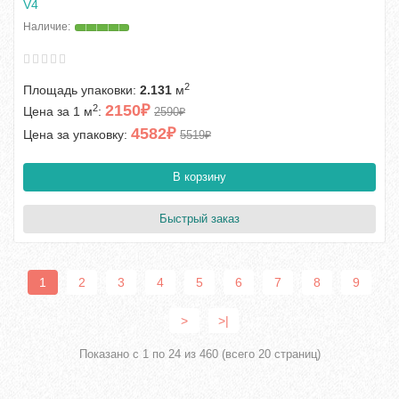
V4
2
Площадь упаковки:
2.131
м
2150₽
2
Цена за 1 м
:
2590₽
4582₽
Цена за упаковку:
5519₽
В корзину
Быстрый заказ
1
2
3
4
5
6
7
8
9
>
>|
Показано с 1 по 24 из 460 (всего 20 страниц)