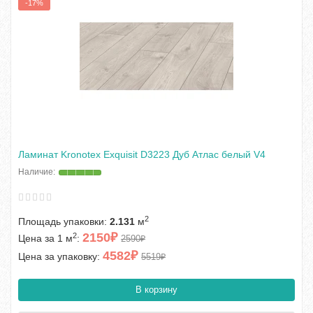
-17%
Ламинат Kronotex Exquisit D3223 Дуб Атлас белый V4
2
Площадь упаковки:
2.131
м
2150₽
2
Цена за 1 м
:
2590₽
4582₽
Цена за упаковку:
5519₽
В корзину