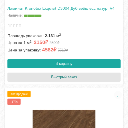
Ламинат Kronotex Exquisit D3004 Дуб вейвлесс натур. V4
2
Площадь упаковки:
2.131
м
2150₽
2
Цена за 1 м
:
2590₽
4582₽
Цена за упаковку:
5519₽
В корзину
Быстрый заказ
Хит продаж!
-17%